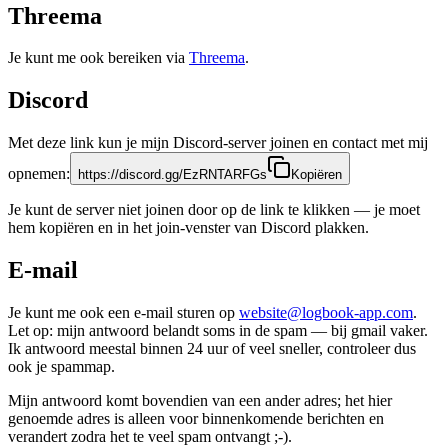
Threema
Je kunt me ook bereiken via
Threema
.
Discord
Met deze link kun je mijn Discord-server joinen en contact met mij
opnemen:
https://discord.gg/EzRNTARFGs
Kopiëren
Je kunt de server niet joinen door op de link te klikken — je moet
hem kopiëren en in het join-venster van Discord plakken.
E-mail
Je kunt me ook een e-mail sturen op
website@logbook-app.com
.
Let op: mijn antwoord belandt soms in de spam — bij gmail vaker.
Ik antwoord meestal binnen 24 uur of veel sneller, controleer dus
ook je spammap.
Mijn antwoord komt bovendien van een ander adres; het hier
genoemde adres is alleen voor binnenkomende berichten en
verandert zodra het te veel spam ontvangt ;-).